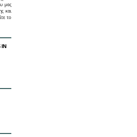
ου μας
ης και
ίτε το
 IN