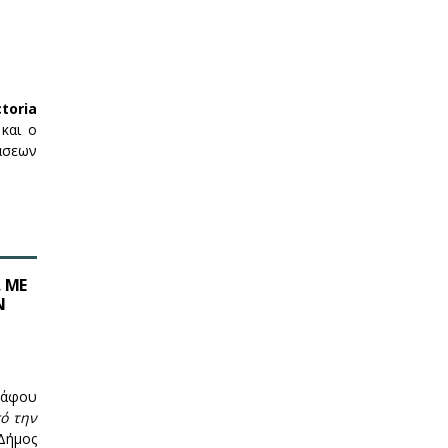
ctoria
και ο
ράσεων
 ΜΕ
Ν
ράφου
ό την
 Δήμος