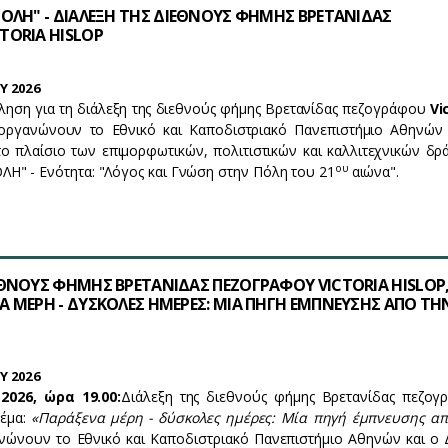
ΠΟΛΗ" - ΔΙΑΛΕΞΗ ΤΗΣ ΔΙΕΘΝΟΥΣ ΦΗΜΗΣ ΒΡΕΤΑΝΙΔΑΣ
TORIA HISLOP
Y 2026
ληση για τη διάλεξη της διεθνούς φήμης Βρετανίδας πεζογράφου
Vi
ργανώνουν το Εθνικό και Καποδιστριακό Πανεπιστήμιο Αθηνών 
ο πλαίσιο των επιμορφωτικών, πολιτιστικών και καλλιτεχνικών δ
ου
Η" - Ενότητα: "Λόγος και Γνώση στην Πόλη του 21
αιώνα".
ΕΘΝΟΥΣ ΦΗΜΗΣ ΒΡΕΤΑΝΙΔΑΣ ΠΕΖΟΓΡΑΦΟΥ VICTORIA HISLOP,
Α ΜΕΡΗ - ΔΥΣΚΟΛΕΣ ΗΜΕΡΕΣ: ΜΙΑ ΠΗΓΗ ΕΜΠΝΕΥΣΗΣ ΑΠΟ ΤΗ
Y 2026
2026, ώρα 19.00
:
Διάλεξη της διεθνούς φήμης Βρετανίδας πεζογ
θέμα:
«Παράξενα μέρη - δύσκολες ημέρες: Μία πηγή έμπνευσης απ
νώνουν τo Eθνικό και Καποδιστριακό Πανεπιστήμιο Αθηνών και ο