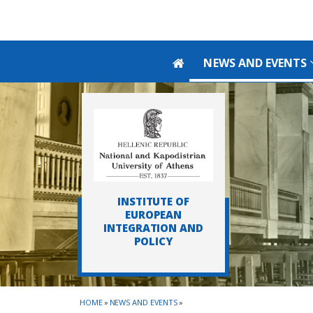
Skip to main navigation
Skip to main content
Skip to page footer
NEWS AND EVENTS
INSTITUTE OF
EUROPEAN
INTEGRATION AND
POLICY
HOME
»
NEWS AND EVENTS
»