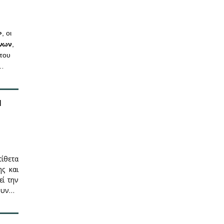
»
, οι
νων
,
 του
α…
Η
τίθετα
ης και
εί την
σουν…